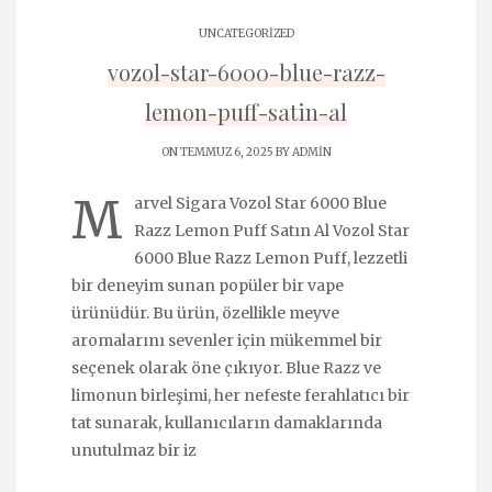
UNCATEGORIZED
vozol-star-6000-blue-razz-
lemon-puff-satin-al
ON TEMMUZ 6, 2025 BY
ADMIN
M
arvel Sigara Vozol Star 6000 Blue
Razz Lemon Puff Satın Al Vozol Star
6000 Blue Razz Lemon Puff, lezzetli
bir deneyim sunan popüler bir vape
ürünüdür. Bu ürün, özellikle meyve
aromalarını sevenler için mükemmel bir
seçenek olarak öne çıkıyor. Blue Razz ve
limonun birleşimi, her nefeste ferahlatıcı bir
tat sunarak, kullanıcıların damaklarında
unutulmaz bir iz