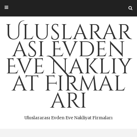
Skip
to
content
Uluslarar
ası Evden
Eve Nakliy
at Firmal
arı
Uluslararası Evden Eve Nakliyat Firmaları