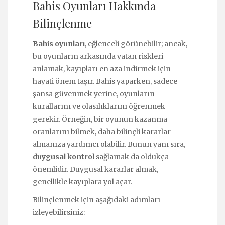
Bahis Oyunları Hakkında
Bilinçlenme
Bahis oyunları
, eğlenceli görünebilir; ancak,
bu oyunların arkasında yatan riskleri
anlamak, kayıpları en aza indirmek için
hayati önem taşır. Bahis yaparken, sadece
şansa güvenmek yerine, oyunların
kurallarını ve olasılıklarını öğrenmek
gerekir. Örneğin, bir oyunun kazanma
oranlarını bilmek, daha bilinçli kararlar
almanıza yardımcı olabilir. Bunun yanı sıra,
duygusal kontrol
sağlamak da oldukça
önemlidir. Duygusal kararlar almak,
genellikle kayıplara yol açar.
Bilinçlenmek için aşağıdaki adımları
izleyebilirsiniz: