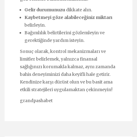
Gelir durumunuzu
dikkate alın.
Kaybetmeyi göze alabileceğiniz miktarı
belirleyin.
Bağımlılık belirtilerini gözlemleyin ve
gerektiğinde yardım isteyin.
Sonuç olarak, kontrol mekanizmaları ve
limitler belirlemek, yalnızca finansal
sağlığınızı korumakla kalmaz, aynı zamanda
bahis deneyiminizi daha keyifli hale getirir.
Kendinize karşı dürüst olun ve bu basit ama
etkili stratejileri uygulamaktan çekinmeyin!
grandpashabet