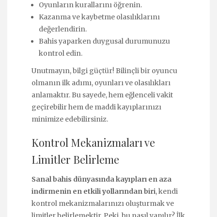
Oyunların kurallarını öğrenin.
Kazanma ve kaybetme olasılıklarını
değerlendirin.
Bahis yaparken duygusal durumunuzu
kontrol edin.
Unutmayın, bilgi güçtür! Bilinçli bir oyuncu
olmanın ilk adımı, oyunları ve olasılıkları
anlamaktır. Bu sayede, hem eğlenceli vakit
geçirebilir hem de maddi kayıplarınızı
minimize edebilirsiniz.
Kontrol Mekanizmaları ve
Limitler Belirleme
Sanal bahis dünyasında kayıpları en aza
indirmenin en etkili yollarından biri
, kendi
kontrol mekanizmalarınızı oluşturmak ve
limitler belirlemektir. Peki, bu nasıl yapılır? İlk