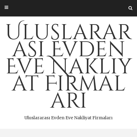
Skip
to
content
Uluslarar
ası Evden
Eve Nakliy
at Firmal
arı
Uluslararası Evden Eve Nakliyat Firmaları