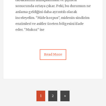
tabakasının iltihaplanması ve şişmesi
sonucunda ortaya çıkar. Peki, bu durumun ne
anlama geldiğini daha ayrıntılı olarak
inceleyelim. “Mide korpus”, midenin sindirim
enzimleri ve asitler üreten bölgesini ifade
eder. “Mukoz” ise
Read More
1
2
»