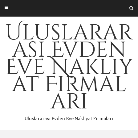
Skip
to
content
Uluslarar
ası Evden
Eve Nakliy
at Firmal
arı
Uluslararası Evden Eve Nakliyat Firmaları