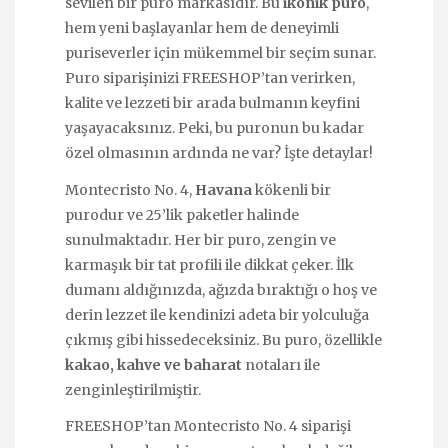
sevilen bir puro markasıdır. Bu
ikonik puro
,
hem yeni başlayanlar hem de deneyimli
puriseverler için mükemmel bir seçim sunar.
Puro siparişinizi FREESHOP’tan verirken,
kalite ve lezzeti bir arada bulmanın keyfini
yaşayacaksınız. Peki, bu puronun bu kadar
özel olmasının ardında ne var? İşte detaylar!
Montecristo No. 4,
Havana
kökenli bir
purodur ve 25’lik paketler halinde
sunulmaktadır. Her bir puro, zengin ve
karmaşık bir tat profili ile dikkat çeker. İlk
dumanı aldığınızda, ağızda bıraktığı o hoş ve
derin lezzet ile kendinizi adeta bir yolculuğa
çıkmış gibi hissedeceksiniz. Bu puro, özellikle
kakao, kahve ve baharat
notaları ile
zenginleştirilmiştir.
FREESHOP’tan Montecristo No. 4 siparişi