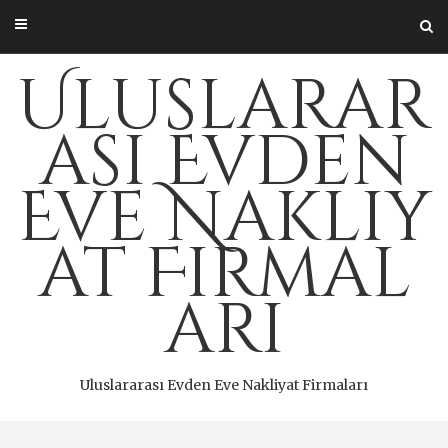
Skip
to
content
Uluslarar
ası Evden
Eve Nakliy
at Firmal
arı
Uluslararası Evden Eve Nakliyat Firmaları