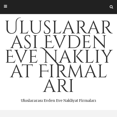
Skip
to
content
Uluslarar
ası Evden
Eve Nakliy
at Firmal
arı
Uluslararası Evden Eve Nakliyat Firmaları