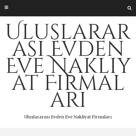
Skip
to
content
Uluslarar
ası Evden
Eve Nakliy
at Firmal
arı
Uluslararası Evden Eve Nakliyat Firmaları