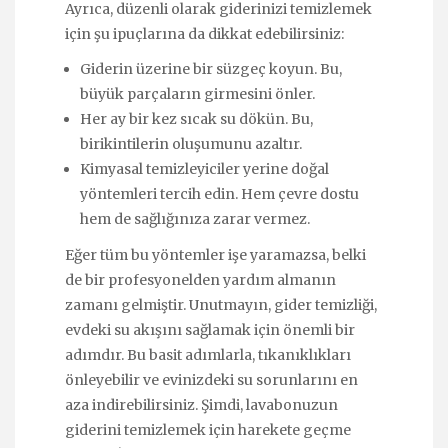
Ayrıca, düzenli olarak giderinizi temizlemek
için şu ipuçlarına da dikkat edebilirsiniz:
Giderin üzerine bir süzgeç koyun. Bu,
büyük parçaların girmesini önler.
Her ay bir kez sıcak su dökün. Bu,
birikintilerin oluşumunu azaltır.
Kimyasal temizleyiciler yerine doğal
yöntemleri tercih edin. Hem çevre dostu
hem de sağlığınıza zarar vermez.
Eğer tüm bu yöntemler işe yaramazsa, belki
de bir profesyonelden yardım almanın
zamanı gelmiştir. Unutmayın, gider temizliği,
evdeki su akışını sağlamak için önemli bir
adımdır. Bu basit adımlarla, tıkanıklıkları
önleyebilir ve evinizdeki su sorunlarını en
aza indirebilirsiniz. Şimdi, lavabonuzun
giderini temizlemek için harekete geçme