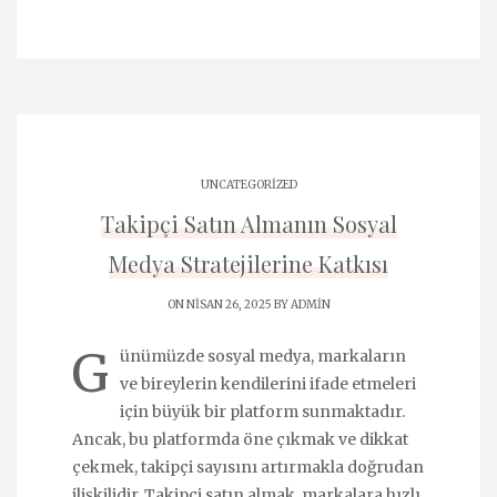
UNCATEGORIZED
Takipçi Satın Almanın Sosyal
Medya Stratejilerine Katkısı
ON NISAN 26, 2025 BY
ADMIN
G
ünümüzde sosyal medya, markaların
ve bireylerin kendilerini ifade etmeleri
için büyük bir platform sunmaktadır.
Ancak, bu platformda öne çıkmak ve dikkat
çekmek, takipçi sayısını artırmakla doğrudan
ilişkilidir. Takipçi satın almak, markalara hızlı