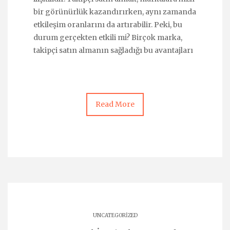
bir görünürlük kazandırırken, aynı zamanda
etkileşim oranlarını da artırabilir. Peki, bu
durum gerçekten etkili mi? Birçok marka,
takipçi satın almanın sağladığı bu avantajları
Read More
UNCATEGORIZED