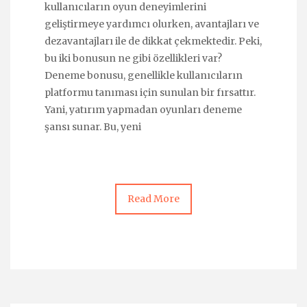
kullanıcıların oyun deneyimlerini
geliştirmeye yardımcı olurken, avantajları ve
dezavantajları ile de dikkat çekmektedir. Peki,
bu iki bonusun ne gibi özellikleri var?
Deneme bonusu, genellikle kullanıcıların
platformu tanıması için sunulan bir fırsattır.
Yani, yatırım yapmadan oyunları deneme
şansı sunar. Bu, yeni
Read More