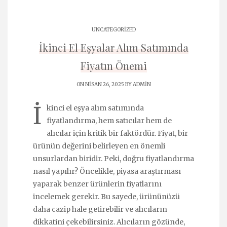
UNCATEGORIZED
İkinci El Eşyalar Alım Satımında
Fiyatın Önemi
ON NISAN 26, 2025 BY
ADMIN
İ
kinci el eşya alım satımında
fiyatlandırma, hem satıcılar hem de
alıcılar için kritik bir faktördür. Fiyat, bir
ürünün değerini belirleyen en önemli
unsurlardan biridir. Peki, doğru fiyatlandırma
nasıl yapılır? Öncelikle, piyasa araştırması
yaparak benzer ürünlerin fiyatlarını
incelemek gerekir. Bu sayede, ürününüzü
daha cazip hale getirebilir ve alıcıların
dikkatini çekebilirsiniz. Alıcıların gözünde,