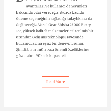
Berry Ice ürününün özellikleri,
avantajları ve kullanıcı deneyimleri
hakkında bilgi vereceğiz. Ayrıca kapıda
ödeme seçeneğinin sağladığı kolaylıklara da
değineceğiz. Vozol Gear Shisha 25000 Berry
Ice, yüksek kaliteli malzemelerle üretilmiş bir
üründür. Gelişmiş teknolojisi sayesinde
kullanıcılarına eşsiz bir deneyim sunar.
Şimdi, bu ürünün bazı önemli özelliklerine
göz atalım: Yüksek kapasiteli
Read More