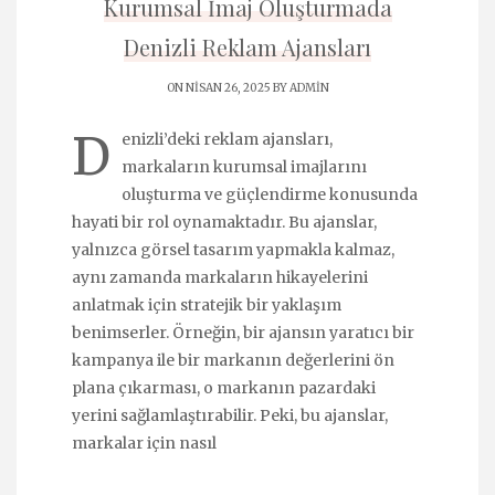
Kurumsal İmaj Oluşturmada
Denizli Reklam Ajansları
ON NISAN 26, 2025 BY
ADMIN
D
enizli’deki reklam ajansları,
markaların kurumsal imajlarını
oluşturma ve güçlendirme konusunda
hayati bir rol oynamaktadır. Bu ajanslar,
yalnızca görsel tasarım yapmakla kalmaz,
aynı zamanda markaların hikayelerini
anlatmak için stratejik bir yaklaşım
benimserler. Örneğin, bir ajansın yaratıcı bir
kampanya ile bir markanın değerlerini ön
plana çıkarması, o markanın pazardaki
yerini sağlamlaştırabilir. Peki, bu ajanslar,
markalar için nasıl