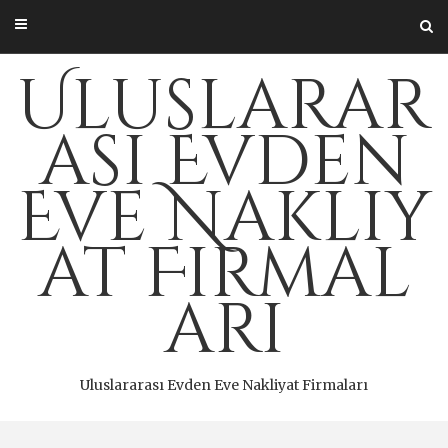
Skip
to
content
Uluslarar
ası Evden
Eve Nakliy
at Firmal
arı
Uluslararası Evden Eve Nakliyat Firmaları