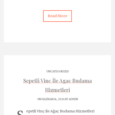
Read More
UNCATEGORIZED
Sepetli Vinc İle Agac Budama
Hizmetleri
ON HAZIRAN 14, 2026 BY
ADMIN
epetli Vinç ile Ağaç Budama Hizmetleri