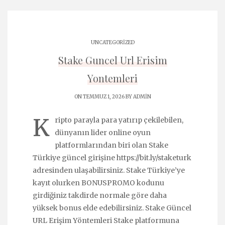
UNCATEGORIZED
Stake Guncel Url Erisim
Yontemleri
ON TEMMUZ 1, 2026 BY
ADMIN
K
ripto parayla para yatırıp çekilebilen,
dünyanın lider online oyun
platformlarından biri olan Stake
Türkiye güncel girişine https://bit.ly/staketurk
adresinden ulaşabilirsiniz. Stake Türkiye’ye
kayıt olurken BONUSPROMO kodunu
girdiğiniz takdirde normale göre daha
yüksek bonus elde edebilirsiniz. Stake Güncel
URL Erişim Yöntemleri Stake platformuna