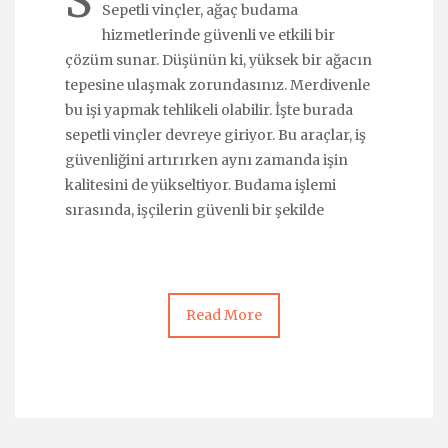
S
Sepetli vinçler, ağaç budama
hizmetlerinde güvenli ve etkili bir
çözüm sunar. Düşünün ki, yüksek bir ağacın
tepesine ulaşmak zorundasınız. Merdivenle
bu işi yapmak tehlikeli olabilir. İşte burada
sepetli vinçler devreye giriyor. Bu araçlar, iş
güvenliğini artırırken aynı zamanda işin
kalitesini de yükseltiyor. Budama işlemi
sırasında, işçilerin güvenli bir şekilde
Read More