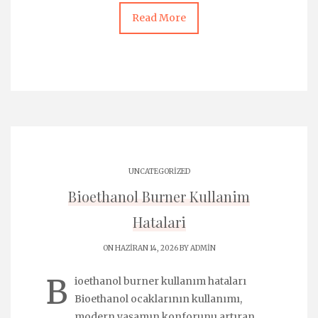
Read More
UNCATEGORIZED
Bioethanol Burner Kullanim
Hatalari
ON HAZIRAN 14, 2026 BY
ADMIN
B
ioethanol burner kullanım hataları
Bioethanol ocaklarının kullanımı,
modern yaşamın konforunu artıran