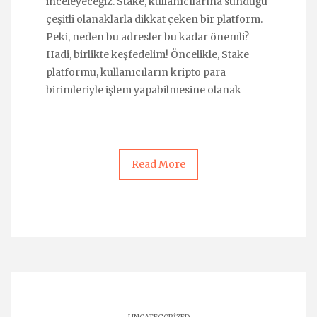
inceleyeceğiz. Stake, kullanıcılarına sunduğu
çeşitli olanaklarla dikkat çeken bir platform.
Peki, neden bu adresler bu kadar önemli?
Hadi, birlikte keşfedelim! Öncelikle, Stake
platformu, kullanıcıların kripto para
birimleriyle işlem yapabilmesine olanak
Read More