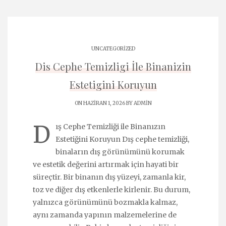
UNCATEGORIZED
Dis Cephe Temizligi İle Binanizin
Estetigini Koruyun
ON HAZIRAN 1, 2026 BY
ADMIN
D
ış Cephe Temizliği ile Binanızın
Estetiğini Koruyun Dış cephe temizliği,
binaların dış görünümünü korumak
ve estetik değerini artırmak için hayati bir
süreçtir. Bir binanın dış yüzeyi, zamanla kir,
toz ve diğer dış etkenlerle kirlenir. Bu durum,
yalnızca görünümünü bozmakla kalmaz,
aynı zamanda yapının malzemelerine de