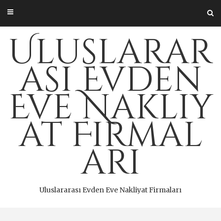
Skip
to
content
Uluslarar
ası Evden
Eve Nakliy
at Firmal
arı
Uluslararası Evden Eve Nakliyat Firmaları