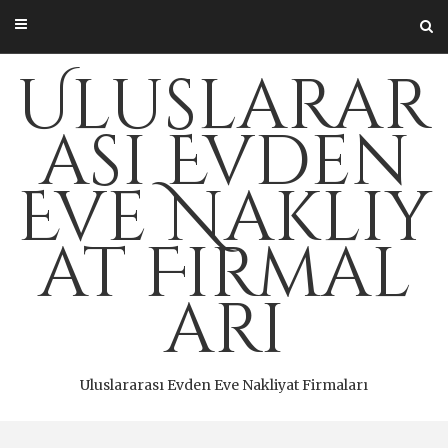
Skip
to
content
Uluslarar
ası Evden
Eve Nakliy
at Firmal
arı
Uluslararası Evden Eve Nakliyat Firmaları