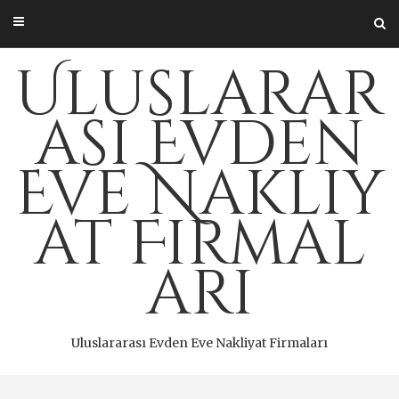
Skip
to
content
Uluslarar
ası Evden
Eve Nakliy
at Firmal
arı
Uluslararası Evden Eve Nakliyat Firmaları