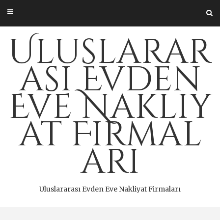
Skip
to
content
Uluslarar
ası Evden
Eve Nakliy
at Firmal
arı
Uluslararası Evden Eve Nakliyat Firmaları