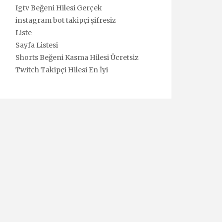
Igtv Beğeni Hilesi Gerçek
instagram bot takipçi şifresiz
Liste
Sayfa Listesi
Shorts Beğeni Kasma Hilesi Ücretsiz
Twitch Takipçi Hilesi En İyi