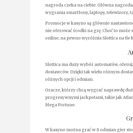
nagroda czeka na ciebie. Główna nagroda 
wygrania smartfony, laptopy, telewizory, t
Promocje w kasyno są głównie nastawione 
nie oferować środki na grę. Choć to może 
online, na pewno wyróżnia Slottica na tle 
A
Slottica ma duży wybór automatów, oferu
dostawców. Dzięki tak wielu różnym dosta
różnych opcji i odmian.
Gracze, którzy chcą wygrać naprawdę duż
progresywnymi jackpotami, takie jak Atl
Mega Fortune.
Gr
W kasyno można grać w 8 odmian gier st