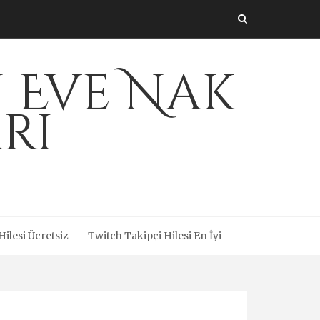
 Eve Nak
rı
ilesi Ücretsiz
Twitch Takipçi Hilesi En İyi