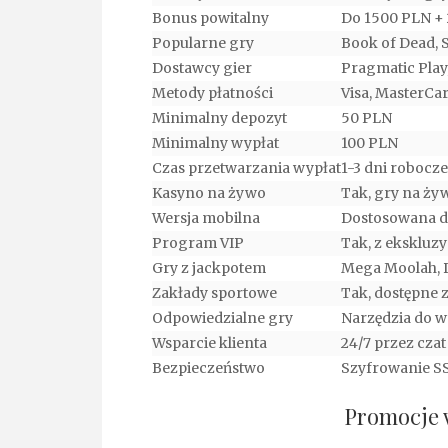
Bonus powitalny
Do 1500 PLN +
Popularne gry
Book of Dead, 
Dostawcy gier
Pragmatic Play
Metody płatności
Visa, MasterCar
Minimalny depozyt
50 PLN
Minimalny wypłat
100 PLN
Czas przetwarzania wypłat
1-3 dni robocze
Kasyno na żywo
Tak, gry na ży
Wersja mobilna
Dostosowana d
Program VIP
Tak, z eksklu
Gry z jackpotem
Mega Moolah, D
Zakłady sportowe
Tak, dostępne 
Odpowiedzialne gry
Narzędzia do w
Wsparcie klienta
24/7 przez cza
Bezpieczeństwo
Szyfrowanie SS
Promocje w