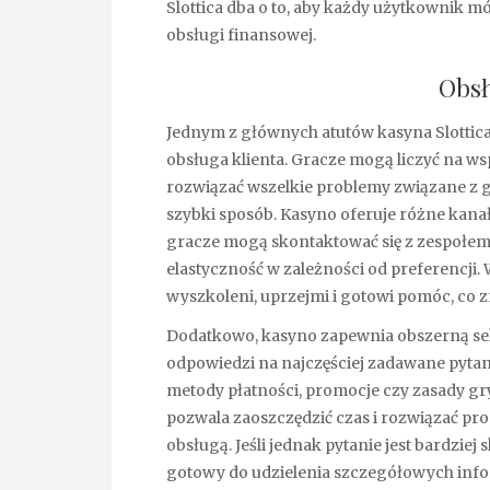
Slottica dba o to, aby każdy użytkownik m
obsługi finansowej.
Obsł
Jednym z głównych atutów kasyna Slottica 
obsługa klienta. Gracze mogą liczyć na ws
rozwiązać wszelkie problemy związane z 
szybki sposób. Kasyno oferuje różne kana
gracze mogą skontaktować się z zespołem 
elastyczność w zależności od preferencji. 
wyszkoleni, uprzejmi i gotowi pomóc, co 
Dodatkowo, kasyno zapewnia obszerną sek
odpowiedzi na najczęściej zadawane pytani
metody płatności, promocje czy zasady gry
pozwala zaoszczędzić czas i rozwiązać pr
obsługą. Jeśli jednak pytanie jest bardzie
gotowy do udzielenia szczegółowych info