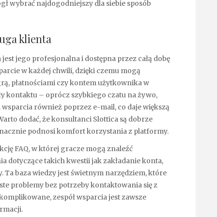
ógł wybrać najdogodniejszy dla siebie sposób
uga klienta
jest jego profesjonalna i dostępna przez całą dobę
parcie w każdej chwili, dzięki czemu mogą
grą, płatnościami czy kontem użytkownika w
ły kontaktu – oprócz szybkiego czatu na żywo,
wsparcia również poprzez e-mail, co daje większą
Warto dodać, że konsultanci Slottica są dobrze
znacznie podnosi komfort korzystania z platformy.
cję FAQ, w której gracze mogą znaleźć
a dotyczące takich kwestii jak zakładanie konta,
. Ta baza wiedzy jest świetnym narzędziem, które
oste problemy bez potrzeby kontaktowania się z
j skomplikowane, zespół wsparcia jest zawsze
rmacji.