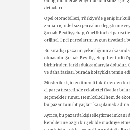
olduğunu merak ediyor olabilirsiniz. İşte,
detayları.
Opel otomobilleri, Türkiye'de geniş bir kull
zaman içinde bazı parçaları değiştirme vey
Şırnak Beytüşşebap, Opel ikinci el parça ti
orijinal Opel parçalarını uygun fiyatlarla b
Bu sıradışı pazarın çekiciliğinin arkasında
olmasıdır. Şırnak Beytüşşebap, her türlü O
birbirinden farklı dükkanlarıyla doludur. G
ve daha fazlası, burada kolaylıkla temin edil
Müşteriler için en önemli faktörlerden biri 
el parça ticaretinde rekabetçi fiyatlar bul
seçenekler sunar. Hem kaliteli hem de ekon
bu pazar, tüm ihtiyaçları karşılamak adına 
Ayrıca, bu pazarda kişiselleştirme imkanı da
kendilerine özgü bir şekilde modifiye etme
etmek için farklı seçeneklere sahiptir. Bu 