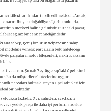
 Şırnak Beytüşşebap'taki bu olağanüstü pazarın
anıcı kitlesi tarafından tercih edilmektedir. Ancak,
a onarım ihtiyacı doğabiliyor. İşte bu noktada,
caretinin merkezi haline gelmiştir. Buradaki pazar,
ulabileceğiniz bir cennet niteliğindedir.
ki ana sebep, geniş bir ürün yelpazesine sahip
pel modeline yönelik parçaların bulunabileceği
övde parçaları, motor bileşenleri, elektrik aksamı
ebilir.
ise fiyatlardır. Şırnak Beytüşşebap'taki Opel ikinci
unur. Bu da müşterilere bütçelerine uygun
omik parçaları bulmak isteyen Opel sahipleri için
ideal bir noktadır.
 oldukça fazladır. Opel sahipleri, araçlarını
k veya yedek parça ile daha iyi performans elde
da Şırnak Beytüşşebap'taki pazarın cazibesini