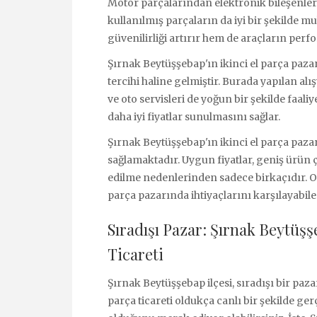
Motor parçalarından elektronik bileşenlere
kullanılmış parçaların da iyi bir şekilde
güvenilirliği artırır hem de araçların per
Şırnak Beytüşşebap'ın ikinci el parça pazar
tercihi haline gelmiştir. Burada yapılan alı
ve oto servisleri de yoğun bir şekilde faali
daha iyi fiyatlar sunulmasını sağlar.
Şırnak Beytüşşebap'ın ikinci el parça paza
sağlamaktadır. Uygun fiyatlar, geniş ürün çeş
edilme nedenlerinden sadece birkaçıdır. Ope
parça pazarında ihtiyaçlarını karşılayabile
Sıradışı Pazar: Şırnak Beytüşş
Ticareti
Şırnak Beytüşşebap ilçesi, sıradışı bir paza
parça ticareti oldukça canlı bir şekilde ge