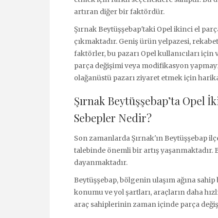
artıran diğer bir faktördür.
Şırnak Beytüşşebap'taki Opel ikinci el parça
çıkmaktadır. Geniş ürün yelpazesi, rekabetç
faktörler, bu pazarı Opel kullanıcıları içi
parça değişimi veya modifikasyon yapmayı
olağanüstü pazarı ziyaret etmek için harika 
Şırnak Beytüşşebap’ta Opel İki
Sebepler Nedir?
Son zamanlarda Şırnak'ın Beytüşşebap ilçe
talebinde önemli bir artış yaşanmaktadır. Bu
dayanmaktadır.
Beytüşşebap, bölgenin ulaşım ağına sahip bi
konumu ve yol şartları, araçların daha hı
araç sahiplerinin zaman içinde parça deği