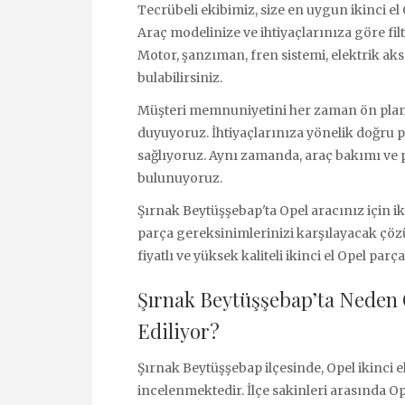
Tecrübeli ekibimiz, size en uygun ikinci el
Araç modelinize ve ihtiyaçlarınıza göre fi
Motor, şanzıman, fren sistemi, elektrik ak
bulabilirsiniz.
Müşteri memnuniyetini her zaman ön pland
duyuyoruz. İhtiyaçlarınıza yönelik doğru 
sağlıyoruz. Aynı zamanda, araç bakımı ve 
bulunuyoruz.
Şırnak Beytüşşebap'ta Opel aracınız için iki
parça gereksinimlerinizi karşılayacak çöz
fiyatlı ve yüksek kaliteli ikinci el Opel parça
Şırnak Beytüşşebap’ta Neden O
Ediliyor?
Şırnak Beytüşşebap ilçesinde, Opel ikinci e
incelenmektedir. İlçe sakinleri arasında O