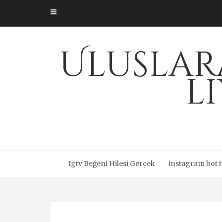
Skip
to
content
Uluslar
l
Igtv Beğeni Hilesi Gerçek
instagram bot t