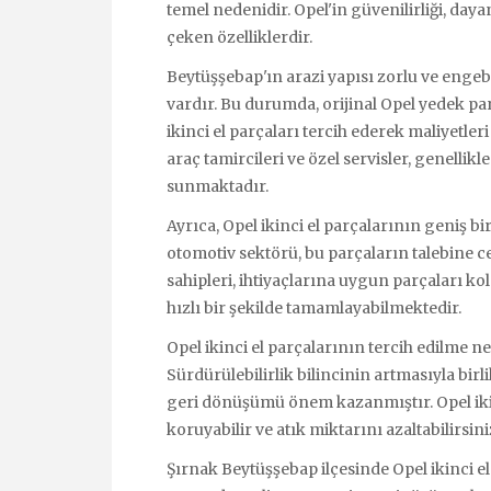
temel nedenidir. Opel'in güvenilirliği, daya
çeken özelliklerdir.
Beytüşşebap'ın arazi yapısı zorlu ve engeb
vardır. Bu durumda, orijinal Opel yedek par
ikinci el parçaları tercih ederek maliyet
araç tamircileri ve özel servisler, genellik
sunmaktadır.
Ayrıca, Opel ikinci el parçalarının geniş b
otomotiv sektörü, bu parçaların talebine ce
sahipleri, ihtiyaçlarına uygun parçaları k
hızlı bir şekilde tamamlayabilmektedir.
Opel ikinci el parçalarının tercih edilme n
Sürdürülebilirlik bilincinin artmasıyla bir
geri dönüşümü önem kazanmıştır. Opel ikin
koruyabilir ve atık miktarını azaltabilirsini
Şırnak Beytüşşebap ilçesinde Opel ikinci e