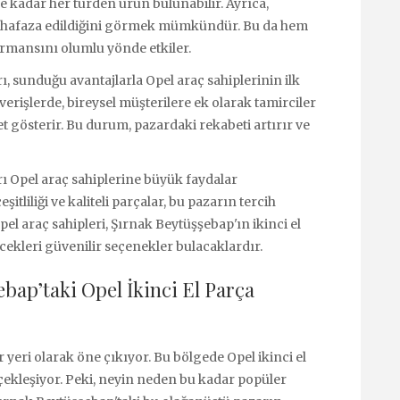
 kadar her türden ürün bulunabilir. Ayrıca,
 muhafaza edildiğini görmek mümkündür. Bu da hem
formansını olumlu yönde etkiler.
ı, sunduğu avantajlarla Opel araç sahiplerinin ilk
şverişlerde, bireysel müşterilere ek olarak tamirciler
yet gösterir. Bu durum, pazardaki rekabeti artırır ve
rı Opel araç sahiplerine büyük faydalar
itliliği ve kaliteli parçalar, bu pazarın tercih
l araç sahipleri, Şırnak Beytüşşebap'ın ikinci el
cekleri güvenilir seçenekler bulacaklardır.
ebap’taki Opel İkinci El Parça
r yeri olarak öne çıkıyor. Bu bölgede Opel ikinci el
rçekleşiyor. Peki, neyin neden bu kadar popüler