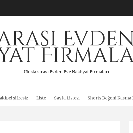
arası Evden
iyat Firmala
Uluslararası Evden Eve Nakliyat Firmaları
akipçi şifresiz
Liste
Sayfa Listesi
Shorts Beğeni Kasma H