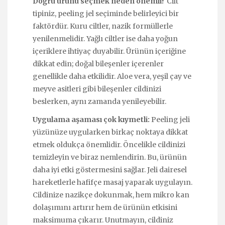
Doğru ürünü seçmek neden önemli?
Cilt
tipiniz, peeling jel seçiminde belirleyici bir
faktördür. Kuru ciltler, nazik formüllerle
yenilenmelidir. Yağlı ciltler ise daha yoğun
içeriklere ihtiyaç duyabilir. Ürünün içeriğine
dikkat edin; doğal bileşenler içerenler
genellikle daha etkilidir. Aloe vera, yeşil çay ve
meyve asitleri gibi bileşenler cildinizi
beslerken, aynı zamanda yenileyebilir.
Uygulama aşaması çok kıymetli:
Peeling jeli
yüzünüze uygularken birkaç noktaya dikkat
etmek oldukça önemlidir. Öncelikle cildinizi
temizleyin ve biraz nemlendirin. Bu, ürünün
daha iyi etki göstermesini sağlar. Jeli dairesel
hareketlerle hafifçe masaj yaparak uygulayın.
Cildinize nazikçe dokunmak, hem mikro kan
dolaşımını artırır hem de ürünün etkisini
maksimuma çıkarır. Unutmayın, cildiniz