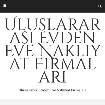
Skip
to
content
Uluslarar
ası Evden
Eve Nakliy
at Firmal
arı
Uluslararası Evden Eve Nakliyat Firmaları