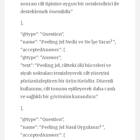
sonrası cilt tipinize uygun bir nemlendirici ile
desteklemek önemlidir.”
},
“@type”: “Question”,
“name”: “Peeling Jel Nedir ve Ne İşe Yarar? “,
“acceptedAnswer”: {
“@type”: “Answer”,
“text”: “Peeling jel, ciltteki ölü hücreleri ve
siyah noktaları temizleyerek cilt yüzeyini
pürüzsüzleştiren bir ürün türüdür. Düzenli
kullanımı, cilt tonunu eşitleyerek daha canlı
ve sağlıklı bir görünüm kazandırır.”
},
“@type”: “Question”,
“name”: “Peeling Jel Nasıl Uygulanır? “,
“acceptedAnswer”: {