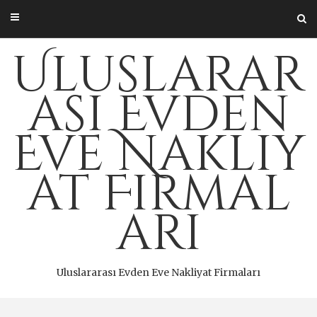
Skip
to
content
Uluslarar
ası Evden
Eve Nakliy
at Firmal
arı
Uluslararası Evden Eve Nakliyat Firmaları