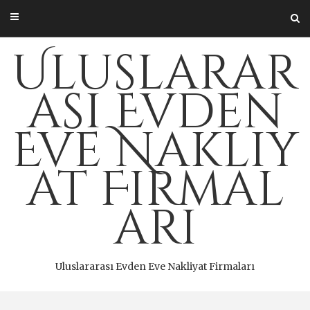
Skip
to
content
Uluslarar
ası Evden
Eve Nakliy
at Firmal
arı
Uluslararası Evden Eve Nakliyat Firmaları