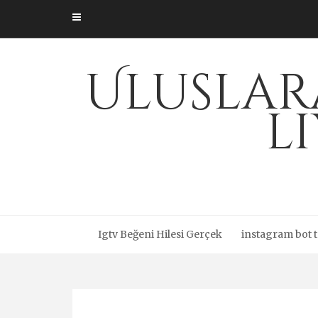
Skip
to
content
Uluslar
l
Igtv Beğeni Hilesi Gerçek
instagram bot t