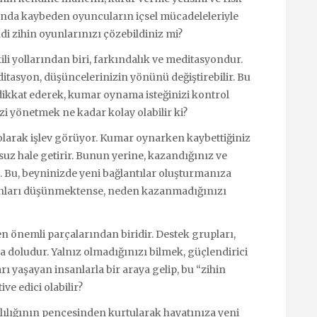
sında kaybeden oyuncuların içsel mücadeleleriyle
di zihin oyunlarınızı çözebildiniz mi?
li yollarından biri, farkındalık ve meditasyondur.
itasyon, düşüncelerinizin yönünü değiştirebilir. Bu
dikkat ederek, kumar oynama isteğinizi kontrol
izi yönetmek ne kadar kolay olabilir ki?
si olarak işlev görüyor. Kumar oynarken kaybettiğiniz
suz hale getirir. Bunun yerine, kazandığınız ve
 Bu, beyninizde yeni bağlantılar oluşturmanıza
z anları düşünmektense, neden kazanmadığınızı
n önemli parçalarından biridir. Destek grupları,
rla doludur. Yalnız olmadığınızı bilmek, güçlendirici
ı yaşayan insanlarla bir araya gelip, bu “zihin
e edici olabilir?
ımlılığının pençesinden kurtularak hayatınıza yeni