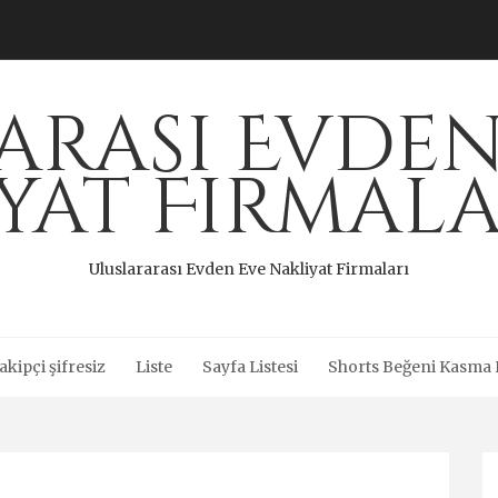
arası Evden
iyat Firmala
Uluslararası Evden Eve Nakliyat Firmaları
akipçi şifresiz
Liste
Sayfa Listesi
Shorts Beğeni Kasma H