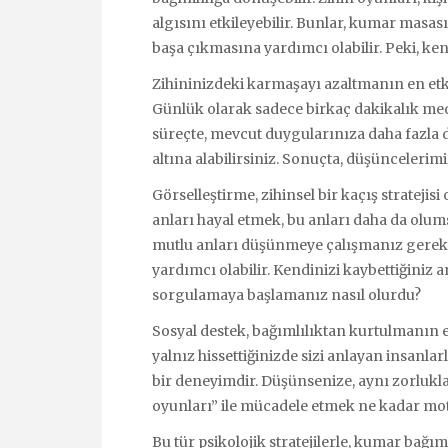
algısını etkileyebilir. Bunlar, kumar masa
başa çıkmasına yardımcı olabilir. Peki, ken
Zihininizdeki karmaşayı azaltmanın en etki
Günlük olarak sadece birkaç dakikalık med
süreçte, mevcut duygularınıza daha fazla 
altına alabilirsiniz. Sonuçta, düşüncelerim
Görselleştirme, zihinsel bir kaçış strateji
anları hayal etmek, bu anları daha da olum
mutlu anları düşünmeye çalışmanız gerek.
yardımcı olabilir. Kendinizi kaybettiğini
sorgulamaya başlamanız nasıl olurdu?
Sosyal destek, bağımlılıktan kurtulmanın e
yalnız hissettiğinizde sizi anlayan insanla
bir deneyimdir. Düşünsenize, aynı zorluklar
oyunları” ile mücadele etmek ne kadar motiv
Bu tür psikolojik stratejilerle, kumar bağ