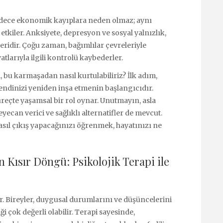
adece ekonomik kayıplara neden olmaz; aynı
tkiler. Anksiyete, depresyon ve sosyal yalnızlık,
eridir. Çoğu zaman, bağımlılar çevreleriyle
yatlarıyla ilgili kontrolü kaybederler.
i, bu karmaşadan nasıl kurtulabiliriz? İlk adım,
ndinizi yeniden inşa etmenin başlangıcıdır.
üreçte yaşamsal bir rol oynar. Unutmayın, asla
yecan verici ve sağlıklı alternatifler de mevcut.
sıl çıkış yapacağınızı öğrenmek, hayatınızı ne
Kısır Döngü: Psikolojik Terapi ile
. Bireyler, duygusal durumlarını ve düşüncelerini
ği çok değerli olabilir. Terapi sayesinde,