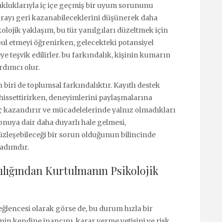
kluklarıyla iç içe geçmiş bir uyum sorununu
 parayı geri kazanabileceklerini düşünerek daha
lojik yaklaşım, bu tür yanılgıları düzeltmek için
kabul etmeyi öğrenirken, gelecekteki potansiyel
 teşvik edilirler. bu farkındalık, kişinin kumarın
rdımcı olur.
iri de toplumsal farkındalıktır. Kayıtlı destek
 hissettirirken, deneyimlerini paylaşmalarına
güç kazandırır ve mücadelelerinde yalnız olmadıkları
onuya dair daha duyarlı hale gelmesi,
leşebileceği bir sorun olduğunun bilincinde
 adımdır.
ılığından Kurtulmanın Psikolojik
lencesi olarak görse de, bu durum hızla bir
inin kendine inancını, karar verme yetisini ve risk