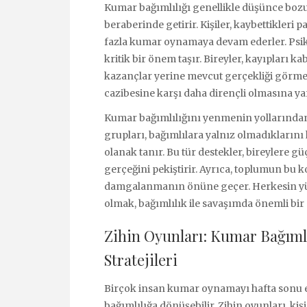
Kumar bağımlılığı genellikle düşünce bozu
beraberinde getirir. Kişiler, kaybettikleri
fazla kumar oynamaya devam ederler. Psiko
kritik bir önem taşır. Bireyler, kayıpları 
kazançlar yerine mevcut gerçekliği görmeye
cazibesine karşı daha dirençli olmasına ya
Kumar bağımlılığını yenmenin yollarından b
grupları, bağımlılara yalnız olmadıklarını
olanak tanır. Bu tür destekler, bireylere 
gerçeğini pekiştirir. Ayrıca, toplumun bu k
damgalanmanın önüne geçer. Herkesin yüz
olmak, bağımlılık ile savaşımda önemli bir
Zihin Oyunları: Kumar Bağıml
Stratejileri
Birçok insan kumar oynamayı hafta sonu eğ
bağımlılığa dönüşebilir. Zihin oyunları, kiş