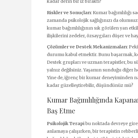
kadar derin bir iz bıraktı?
Riskler ve Sonuçları
: Kumar bağımlılığı s
zamanda psikolojik sağlığınızı da olumsuz e
kumar bağımlılığının sık görülen yan etkil
ilişkilerini zedeler, özsaygıları düşer ve ha
Çözümler ve Destek Mekanizmaları
: Pek
durumu kabul etmektir. Bunu başarmak, ke
Destek grupları ve uzman terapistler, bu s
yalnız değilsiniz. Yaşamın sunduğu diğer he
Yine de, iğrenç bir kumar deneyiminden na
kadar güzelleştirebilir, düşündünüz mü?
Kumar Bağımlılığında Kapanan 
Baş Etme
Psikolojik Terapi
bu noktada devreye girer
anlamaya çalışırken, bir terapistin rehberli