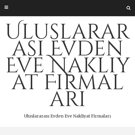
Skip
to
content
Uluslarar
ası Evden
Eve Nakliy
at Firmal
arı
Uluslararası Evden Eve Nakliyat Firmaları