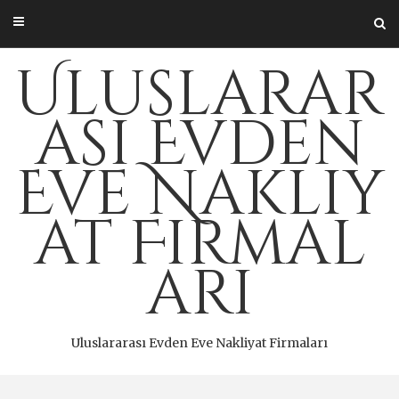
Skip
to
content
Uluslarar
ası Evden
Eve Nakliy
at Firmal
arı
Uluslararası Evden Eve Nakliyat Firmaları