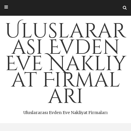
Skip
to
content
Uluslarar
ası Evden
Eve Nakliy
at Firmal
arı
Uluslararası Evden Eve Nakliyat Firmaları