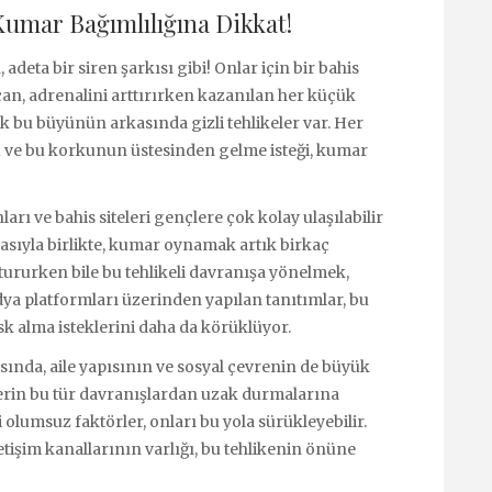
Kumar Bağımlılığına Dikkat!
deta bir siren şarkısı gibi! Onlar için bir bahis
can, adrenalini arttırırken kazanılan her küçük
ak bu büyünün arkasında gizli tehlikeler var. Her
u ve bu korkunun üstesinden gelme isteği, kumar
rı ve bahis siteleri gençlere çok kolay ulaşılabilir
masıyla birlikte, kumar oynamak artık birkaç
otururken bile bu tehlikeli davranışa yönelmek,
ya platformları üzerinden yapılan tanıtımlar, bu
isk alma isteklerini daha da körüklüyor.
nda, aile yapısının ve sosyal çevrenin de büyük
çlerin bu tür davranışlardan uzak durmalarına
 olumsuz faktörler, onları bu yola sürükleyebilir.
etişim kanallarının varlığı, bu tehlikenin önüne