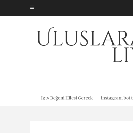
Skip
to
content
Uluslar
l
Igtv Beğeni Hilesi Gerçek
instagram bot t