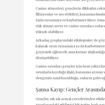
Casino atmosferi, gençlerin dikkatini çekme
İllüzyonlar ve ses efektleri, kazanma hissin
fazla oynamaya ve kaybetmeye itiyor. Ama
risk almayı sever ve casino oyunları onla
yüksek olabiliyor.
Arkadaş gruplarındaki etkileşimler de göz 
kalarak oyun oynamaya ya da kaybetmeye teş
geçirmek eğlenceli, ama kumar alışkanlı
dönüşebiliyor.
Casino oyunları gençler için hem çekici he
oyunlarla kurduğu ilişki, kazanma arzusu 
dengenin nasıl kurulduğu, onların geleceği
Şansa Kayıp: Gençler Arasında
Gençler, sık sık sosyal çevrelerinden etk
gruplarındaki etkileyici hikayeler, hızlı p