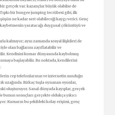
bir gerçek var: kazançlar büyük olabilse de
 Tıpkı bir bungee jumping tecrübesi gibi, ilk
şüşün ne kadar sert olabileceği kaygı verici. Genç
ça, kaybetmenin yaratacağı duygusal çöküntüyü ve
arla kalmıyor; aynı zamanda sosyal ilişkileri de
riyle olan bağlarını zayıflatabilir ve
ilir. Kendisini kumar dünyasında kaybolmuş
nmaya başlayabilir. Bu noktada, kendilerini
.
lerin cep telefonlarının ve internetin sunduğu
tık uzağında. Birkaç tuşla oynanan oyunlar,
riski oluşturuyor. Sanal dünyada kayıplar, gerçek
de bunun sonuçları gerçekte oldukça yıkıcı
riyor: Kumarın bu şekildeki kolay erişimi, genç