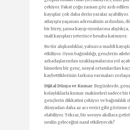
çekiyor. Fakat çoğu zaman göz ardı edilen 
kayıplar çok daha derin yaralar açabiliyor.
atlayışta yaşanan adrenalinin ardından, dü
bir birey, şansa kayıp oyunlarına alıştık
mali kayıpları yeterince hesaba katmıyor.
Bu tür alışkanlıklar, yalnızca maddi kayıpl
etkiliyor. Oyun bağımlılığı, gençlerin ailele
arkadaşlarından uzaklaşmalarına yol açab
hisseden bir genç, sosyal ortamlardan kaçı
kaybettiklerinin farkına varmaları zorlaşır
Dijital Dünya ve Kumar
: Bugünlerde, genç
kolaylıklarla kumar makineleri sadece bir 
gençlerin dikkatini çekiyor ve bağımlılık 
dünyadan daha az acı verici gibi görünse 
olabiliyor. Tekrar, bir soruyu akıllara geti
neslin geleceğini nasıl etkileyecek?