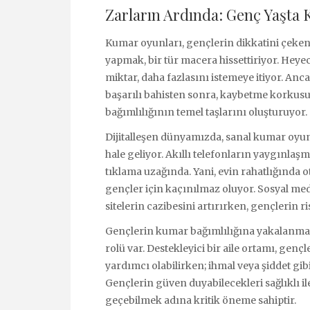
Zarların Ardında: Genç Yaşta 
Kumar oyunları, gençlerin dikkatini çeken, a
yapmak, bir tür macera hissettiriyor. Heye
miktar, daha fazlasını istemeye itiyor. Anc
başarılı bahisten sonra, kaybetme korkus
bağımlılığının temel taşlarını oluşturuyor.
Dijitalleşen dünyamızda, sanal kumar oyunla
hale geliyor. Akıllı telefonların yaygınlaş
tıklama uzağında. Yani, evin rahatlığında 
gençler için kaçınılmaz oluyor. Sosyal med
sitelerin cazibesini artırırken, gençlerin r
Gençlerin kumar bağımlılığına yakalanması
rolü var. Destekleyici bir aile ortamı, gen
yardımcı olabilirken; ihmal veya şiddet gibi
Gençlerin güven duyabilecekleri sağlıklı il
geçebilmek adına kritik öneme sahiptir.