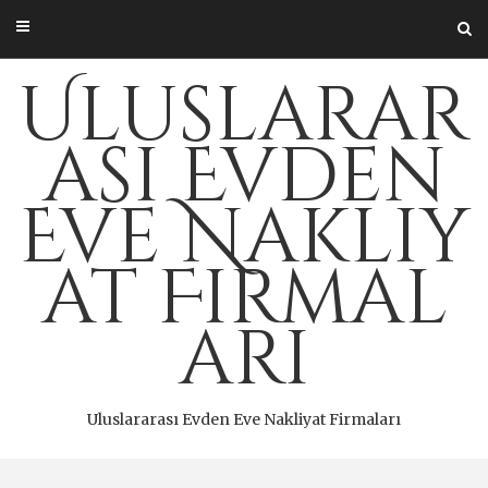
Skip
to
content
Uluslarar
ası Evden
Eve Nakliy
at Firmal
arı
Uluslararası Evden Eve Nakliyat Firmaları