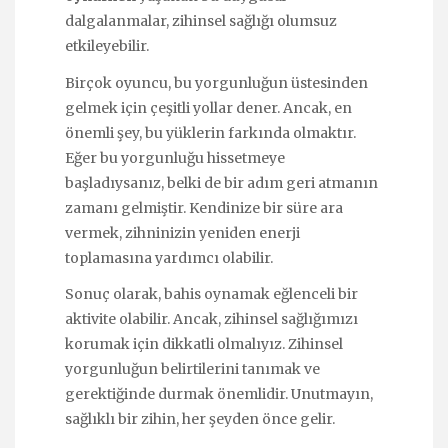
dalgalanmalar, zihinsel sağlığı olumsuz
etkileyebilir.
Birçok oyuncu, bu yorgunluğun üstesinden
gelmek için çeşitli yollar dener. Ancak, en
önemli şey, bu yüklerin farkında olmaktır.
Eğer bu yorgunluğu hissetmeye
başladıysanız, belki de bir adım geri atmanın
zamanı gelmiştir. Kendinize bir süre ara
vermek, zihninizin yeniden enerji
toplamasına yardımcı olabilir.
Sonuç olarak, bahis oynamak eğlenceli bir
aktivite olabilir. Ancak, zihinsel sağlığımızı
korumak için dikkatli olmalıyız. Zihinsel
yorgunluğun belirtilerini tanımak ve
gerektiğinde durmak önemlidir. Unutmayın,
sağlıklı bir zihin, her şeyden önce gelir.