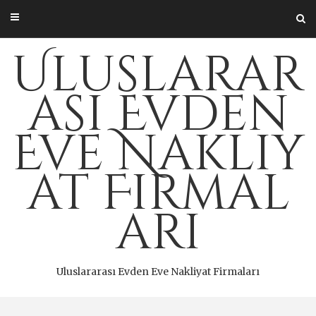
Skip
to
content
Uluslarar
ası Evden
Eve Nakliy
at Firmal
arı
Uluslararası Evden Eve Nakliyat Firmaları