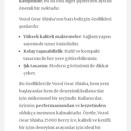
karışımıdır
; bu da onu diğer şişelerden ayıran
önemli bir noktadır.
Vozol Gear Shisha’nın bazı belirgin özellikleri
şunlardır:
Yüksek kaliteli malzemeler
: Sağlam yapısı
sayesinde uzun ömürlüdür.
Kolay taşınabilirlik
: Hafif ve kompakt
tasarımı ile her yere götürebilirsiniz.
Şık tasarım
: Modern görünümü ile dikkat
çeker.
Bu özellikleri ile Vozol Gear Shisha, hem yeni
başlayanlar hem de deneyimli kullanıcılar
için mükemmel bir seçimdir. Kullanıcılar,
ürünün
performansından
ve
lezzetinden
oldukça memnun kalmaktadır. Özetle, Vozol
Gear Shisha 25000 Berry Ice, kaliteli ve keyifli
bir içim deneyimi arayanlar için ideal bir