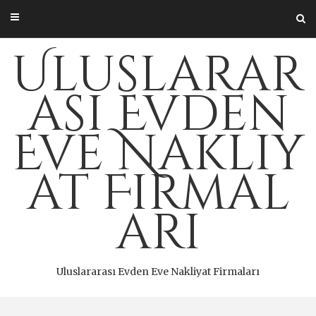
Skip
to
content
Uluslarar
ası Evden
Eve Nakliy
at Firmal
arı
Uluslararası Evden Eve Nakliyat Firmaları