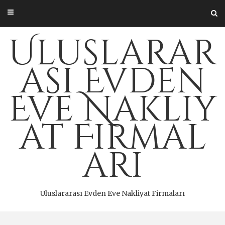
Skip
to
content
Uluslarar
ası Evden
Eve Nakliy
at Firmal
arı
Uluslararası Evden Eve Nakliyat Firmaları