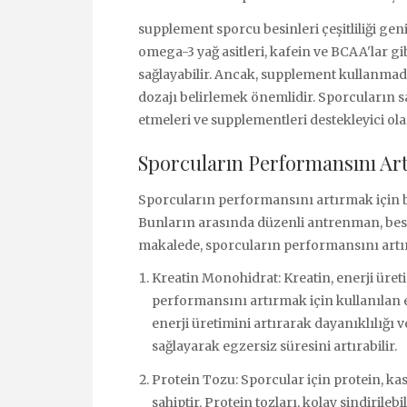
supplement sporcu besinleri çeşitliliği gen
omega-3 yağ asitleri, kafein ve BCAA'lar gib
sağlayabilir. Ancak, supplement kullanma
dozajı belirlemek önemlidir. Sporcuların s
etmeleri ve supplementleri destekleyici ol
Sporcuların Performansını Art
Sporcuların performansını artırmak için 
Bunların arasında düzenli antrenman, besl
makalede, sporcuların performansını artı
Kreatin Monohidrat: Kreatin, enerji üretim
performansını artırmak için kullanılan e
enerji üretimini artırarak dayanıklılığı v
sağlayarak egzersiz süresini artırabilir.
Protein Tozu: Sporcular için protein, k
sahiptir. Protein tozları, kolay sindirileb