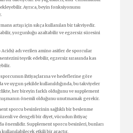
estekleyebilir. Ayrıca, beyin fonksiyonunu
.
ans artışı için sıkça kullanılan bir takviyedir.
bilir, yorgunluğu azaltabilir ve egzersiz süresini
ids) adı verilen amino asitler de sporcular
sentezini teşvik edebilir, egzersiz sırasında kas
bilir.
er sporcunun ihtiyaçlarına ve hedeflerine göre
da ve uygun şekilde kullanıldığında, bu takviyeler
rlikte, her bireyin farklı olduğunu ve supplement
anışmanın önemli olduğunu unutmamak gerekir.
nt sporcu besinlerinin sağlıklı bir beslenme
zenli ve dengeli bir diyet, vücudun ihtiyaç
a önemlidir. Supplement sporcu besinleri, bunları
llanılabilecek etkili bir araçtır.