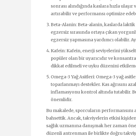
sonrası alındığında kaslara hızla ulaşır v
artırabilir ve performansı optimize edebi
Beta-Alanin: Beta-alanin, kaslarda laktik 
egzersiz sırasında ortaya çıkan yorgunl
egzersiz yapmasına yardımcı olabilir. Ay
Kafein: Kafein, enerji seviyelerini yükse
popüler olan bir uyarıcıdır ve konsantra
dikkat edilmeli ve uyku düzenini etkilemem
Omega-3 Yağ Asitleri: Omega-3 yağ asitler
toparlanmayı destekler. Kas ağrısını azalta
inflamasyonu kontrol altında tutabilir. B
önemlidir.
Bu makalede, sporcuların performansını ar
bahsettik. Ancak, takviyelerin etkisi kişiden
sağlık uzmanına danışmak her zaman öneml
düzenli antrenman ile birlikte doğru takvi