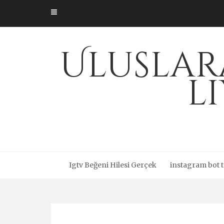
Skip
to
content
Uluslar
l
Igtv Beğeni Hilesi Gerçek
instagram bot t