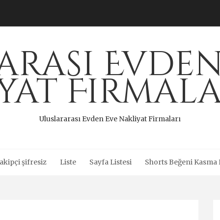
arası Evden
iyat Firmala
Uluslararası Evden Eve Nakliyat Firmaları
akipçi şifresiz
Liste
Sayfa Listesi
Shorts Beğeni Kasma H