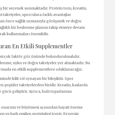
iş bir seçenek sunmaktadır. Protein tozu, kreatin,
i takviyeler, sporculara farklı avantajlar
dan önce sağlık uzmanıyla görüşmek ve doğru
ağlıklı bir beslenme planını takip etmeye devam
arak kullanmaları önemlidir.
ıran En Etkili Supplementler
birçok faktör göz önünde bulundurulmalıdır.
enme, uyku ve doğru takviyeler yer almaktadır. Bu
rmada en etkili supplementlere odaklanacağız.
inde kilit rol oynayan bir bileşiktir. Spor
n popüler takviyelerden biridir. Kreatin, kaslarda
e gücü geliştirir. Ayrıca, hızlı toparlanma
as onarımı ve büyümesi açısından hayati öneme
ilen ve hızlı emilen proteinleri içerir. Egzersiz