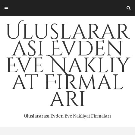
Skip
to
content
Uluslarar
ası Evden
Eve Nakliy
at Firmal
arı
Uluslararası Evden Eve Nakliyat Firmaları