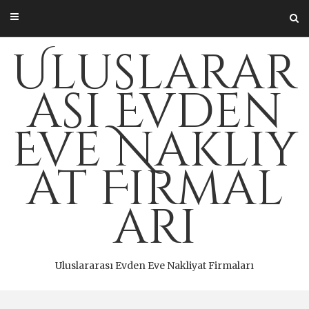
Skip
to
content
Uluslarar
ası Evden
Eve Nakliy
at Firmal
arı
Uluslararası Evden Eve Nakliyat Firmaları