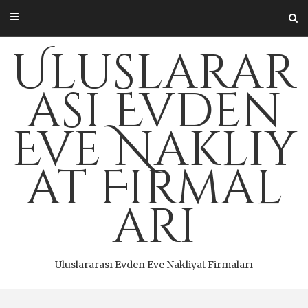
Skip
to
content
Uluslarar
ası Evden
Eve Nakliy
at Firmal
arı
Uluslararası Evden Eve Nakliyat Firmaları