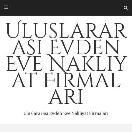
Skip
to
content
Uluslarar
ası Evden
Eve Nakliy
at Firmal
arı
Uluslararası Evden Eve Nakliyat Firmaları