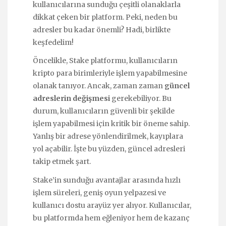
kullanıcılarına sunduğu çeşitli olanaklarla
dikkat çeken bir platform. Peki, neden bu
adresler bu kadar önemli? Hadi, birlikte
keşfedelim!
Öncelikle, Stake platformu, kullanıcıların
kripto para birimleriyle işlem yapabilmesine
olanak tanıyor. Ancak, zaman zaman
güncel
adreslerin değişmesi
gerekebiliyor. Bu
durum, kullanıcıların güvenli bir şekilde
işlem yapabilmesi için kritik bir öneme sahip.
Yanlış bir adrese yönlendirilmek, kayıplara
yol açabilir. İşte bu yüzden, güncel adresleri
takip etmek şart.
Stake’in sunduğu avantajlar arasında hızlı
işlem süreleri, geniş oyun yelpazesi ve
kullanıcı dostu arayüz yer alıyor. Kullanıcılar,
bu platformda hem eğleniyor hem de kazanç