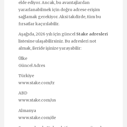
elde ediyor. Ancak, bu avantajlardan
yararlanabilmek için doğru adrese erişim
sağlamak gerekiyor. Aksi takdirde, tüm bu
fırsatlar kaçırılabilir.
Aşağıda, 2026 yılı için güncel
Stake adresleri
listesine ulaşabilirsiniz. Bu adresleri not
almak, ileride işinize yarayabilir:
Ülke
Güncel Adres
Türkiye
www.stake.com/tr
ABD
www.stake.com/us
Almanya
www.stake.com/de