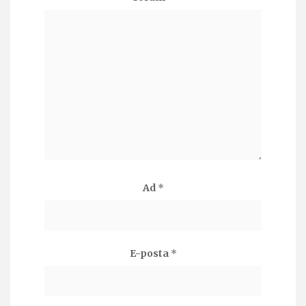
Ad
*
E-posta
*