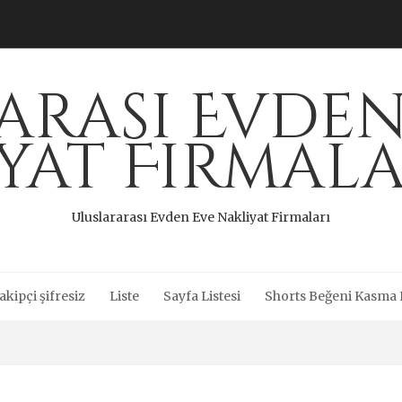
arası Evden
iyat Firmala
Uluslararası Evden Eve Nakliyat Firmaları
akipçi şifresiz
Liste
Sayfa Listesi
Shorts Beğeni Kasma H