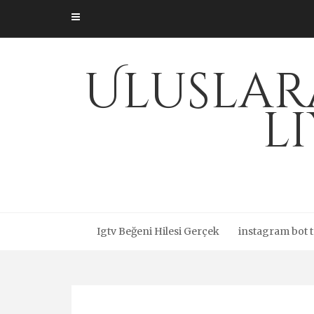
Skip
to
content
Uluslar
l
Igtv Beğeni Hilesi Gerçek
instagram bot t