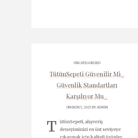
UNCATEGORIZED
TütünSepeti Güvenilir Mi_
Güvenlik Standartları
Karşılıyor Mu_
ON EKIM 5, 2025 BY
ADMIN
T
ütünSepeti, alışveriş
deneyiminizi en üst seviyeye
çıkarmak için kaliteli ürünler